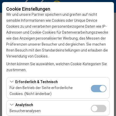
Cookie Einstellungen
Wir und unsere Partner speichern und greifen auf nicht
Abholbüro
sensible Informationen wie Cookies oder Unique Device
Cookies zu und verarbeiten personenbezogene Daten wie IP-
İzmir Internationaler Terminal des Flughafens Adnan Menderes
Adressen und Cookie-Cookies für Datenverarbeitungszwecke
wie das Anzeigen personalisierter Werbung, das Messen der
Präferenzen unserer Besucher und dergleichen. Sie machen
Eine andere Rückgabestation auswählen
Ihren Besuch mit den Standardeinstellungen und erlauben die
Verwendung von Cookies.
Abholdatum & Zeit
Unten können Sie auswählen, welchen Cookie-Kategorien Sie
08:00
zustimmen.
Rückgabedatum & Zeit
Erforderlich & Technisch
Für den Betrieb der Seite erforderliche
08:00
Cookies. (Nicht änderbar)
Diese Cookies sind für das ordnungsgemäße
Analytisch
START BOOKING
Funktionieren der Website, die Sicherheit, die
Besucheranalysen
Sitzungsverwaltung und grundlegende Funktionen