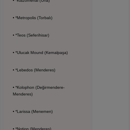
• *Klazomenai (Urla)
• *Metropolis (Torbalı)
• *Teos (Seferihisar)
• *Ulucak Mound (Kemalpaşa)
• *Lebedos (Menderes)
• *Kolophon (Değirmendere-
Menderes)
• *Larissa (Menemen)
• *Notion (Menderes)