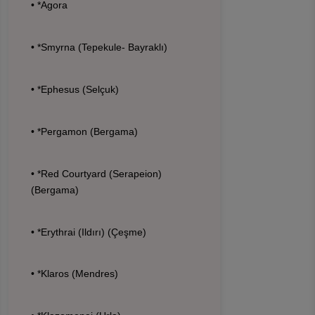
• *Agora
• *Smyrna (Tepekule- Bayraklı)
• *Ephesus (Selçuk)
• *Pergamon (Bergama)
• *Red Courtyard (Serapeion)
(Bergama)
• *Erythrai (Ildırı) (Çeşme)
• *Klaros (Mendres)