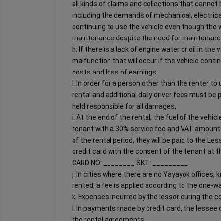
all kinds of claims and collections that cann
including the demands of mechanical, electrical
continuing to use the vehicle even though the w
maintenance despite the need for maintenance 
h. If there is a lack of engine water or oil in 
malfunction that will occur if the vehicle cont
costs and loss of earnings.
I. In order for a person other than the renter to
rental and additional daily driver fees must be p
held responsible for all damages,
i. At the end of the rental, the fuel of the veh
tenant with a 30% service fee and VAT amount to
of the rental period, they will be paid to the Le
credit card with the consent of the tenant at th
CARD NO: ________ SKT: _________
j. In cities where there are no Yayayok offices, 
rented, a fee is applied according to the one-way
k. Expenses incurred by the lessor during the 
l. In payments made by credit card, the lessee c
the rental agreements,