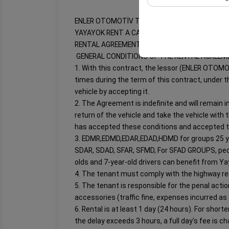
Diese Cookies werden v
ENLER OTOMOTİV TURİZM INS. SINGING. VE TİC.
sicherzustellen, indem
YAYAYOK RENT A CAR – ENLER FLEET
gespeichert werden.
RENTAL AGREEMENT TERMS
GENERAL CONDITIONS OF THE RENTAL AGREEM
1. With this contract, the lessor (ENLER OTOMO
times during the term of this contract, under 
vehicle by accepting it.
2. The Agreement is indefinite and will remain 
return of the vehicle and take the vehicle with
has accepted these conditions and accepted tha
3. EDMR,EDMD,EDAR,EDAD,HDMD for groups 25 years
SDAR, SDAD, SFAR, SFMD, For SFAD GROUPS, peopl
olds and 7-year-old drivers can benefit from Ya
4. The tenant must comply with the highway regu
5. The tenant is responsible for the penal actio
accessories (traffic fine, expenses incurred as 
6. Rental is at least 1 day (24 hours). For shorte
the delay exceeds 3 hours, a full day's fee is ch