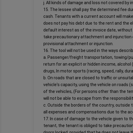
j. All kinds of damage and loss not covered by 
15. The lessee shall pay the determined fee duri
cash. Tenants with a current account will make 
does not pay his debt due to the rent and the
default interest as of the invoice date, witho
take precautionary attachment and injunction d
provisional attachment or injunction.
16. The tool will not be used in the ways descri
a. Passenger/freight transportation, towing/pus
return for an explicit or hidden income, alcohol (
drugs, In motor sports (racing, speed, rally, durab
b. On roads that are closed to traffic or unsui
vehicle's capacity, using the vehicle on roads 
of the vehicles, (For persons other than the ten
will not be able to escape from the responsibilit
c. Outside the borders of the country, outside t
all expenses and compensations due to the acc
17. In case of damage to the vehicle given to t
tenant, the tenant is obliged to take precaution
doors locked, provided that he does not leave th