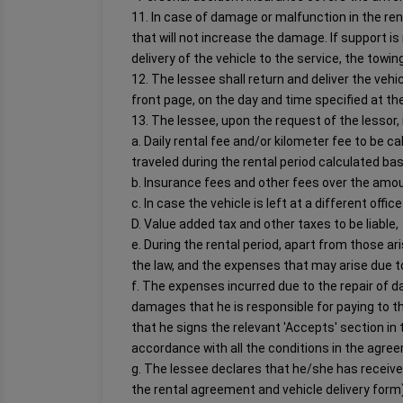
11. In case of damage or malfunction in the ren
that will not increase the damage. If support i
delivery of the vehicle to the service, the towin
12. The lessee shall return and deliver the vehic
front page, on the day and time specified at the
13. The lessee, upon the request of the lessor, 
a. Daily rental fee and/or kilometer fee to be 
traveled during the rental period calculated ba
b. Insurance fees and other fees over the amou
c. In case the vehicle is left at a different of
D. Value added tax and other taxes to be liable,
e. During the rental period, apart from those aris
the law, and the expenses that may arise due to 
f. The expenses incurred due to the repair of d
damages that he is responsible for paying to thi
that he signs the relevant 'Accepts' section in
accordance with all the conditions in the agr
g. The lessee declares that he/she has receive
the rental agreement and vehicle delivery form)