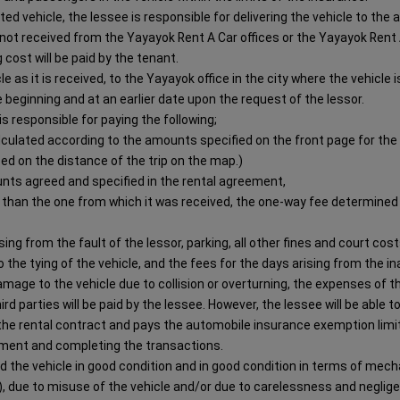
ted vehicle, the lessee is responsible for delivering the vehicle to th
s not received from the Yayayok Rent A Car offices or the Yayayok Rent
g cost will be paid by the tenant.
le as it is received, to the Yayayok office in the city where the vehicle
 beginning and at an earlier date upon the request of the lessor.
is responsible for paying the following;
calculated according to the amounts specified on the front page for the
sed on the distance of the trip on the map.)
nts agreed and specified in the rental agreement,
fice than the one from which it was received, the one-way fee determined 
ing from the fault of the lessor, parking, all other fines and court costs
the tying of the vehicle, and the fees for the days arising from the inab
amage to the vehicle due to collision or overturning, the expenses of 
rd parties will be paid by the lessee. However, the lessee will be able 
 the rental contract and pays the automobile insurance exemption limi
eement and completing the transactions.
d the vehicle in good condition and in good condition in terms of mec
, due to misuse of the vehicle and/or due to carelessness and negligen