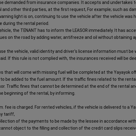
ot be demanded from insurance companies. It accepts and undertakes to
 and other third parties, at the first request, For example; such as d
arning light is on, continuing to use the vehicle after the vehicle was
during the rental period.
the vehicle, the TENANT has to inform the LEASOR immediately. It has acc
inues on the road by adding water, antifreeze and oil without obtaining
 use the vehicle, valid identity and driver's license information must be
aid. If this rule is not complied with, the insurances received will be d
icles that will come with missing fuel will be completed at the Yayayok 
 be added to the fuel amount. If the traffic fines related to the renta
ssor. Traffic fines that cannot be determined at the end of the rental an
e beginning of the rental, by informing.
km. fee is charged. For rented vehicles, if the vehicle is delivered to a 
 tariff,
collection of the payments to be made by the lessee in accordance wit
annot object to the filling and collection of the credit card slips rece