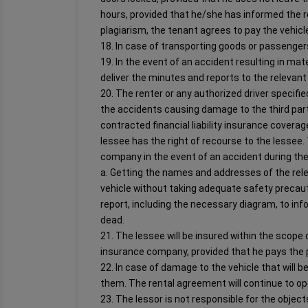
hours, provided that he/she has informed the r
plagiarism, the tenant agrees to pay the vehic
18. In case of transporting goods or passenger
19. In the event of an accident resulting in mat
deliver the minutes and reports to the relevant 
20. The renter or any authorized driver specified
the accidents causing damage to the third part
contracted financial liability insurance covera
lessee has the right of recourse to the lessee.
company in the event of an accident during the 
a. Getting the names and addresses of the relev
vehicle without taking adequate safety precaut
report, including the necessary diagram, to info
dead.
21. The lessee will be insured within the scope
insurance company, provided that he pays the p
22. In case of damage to the vehicle that will
them. The rental agreement will continue to op
23. The lessor is not responsible for the object