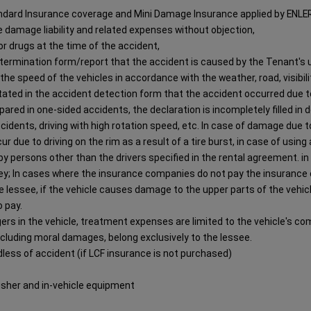
ndard Insurance coverage and Mini Damage Insurance applied by ENLER
he damage liability and related expenses without objection,
/or drugs at the time of the accident,
etermination form/report that the accident is caused by the Tenant's un
 the speed of the vehicles in accordance with the weather, road, visibili
s stated in the accident detection form that the accident occurred due 
pared in one-sided accidents, the declaration is incompletely filled in 
 accidents, driving with high rotation speed, etc. In case of damage due
 due to driving on the rim as a result of a tire burst, in case of using a
s, by persons other than the drivers specified in the rental agreement. i
; In cases where the insurance companies do not pay the insurance c
 lessee, if the vehicle causes damage to the upper parts of the vehicle
o pay.
s in the vehicle, treatment expenses are limited to the vehicle's compu
 including moral damages, belong exclusively to the lessee.
rdless of accident (if LCF insurance is not purchased)
uisher and in-vehicle equipment