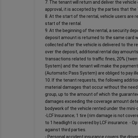
7. The tenant will return and deliver the vehicl
approval, it is accepted by the parties that the
8. At the start of the rental, vehicle users are 
start of the rental.
9. At the beginning of the rental, a security de
deposit amount is returned to the same card wit
collected after the vehicle is delivered to the 
over the deposit, additional rental day amounts, l
transactions related to traffic fines, 20% (twe
System) and the tenant will make the payment t
(Automatic Pass System) are obliged to pay ille
10. If the tenant requests, the following addi
material damages that occur without the need f
group, up to the amount of which the guarantee
damages exceeding the coverage amount determ
bodywork of the vehicle rented under the min
-LCF Insurance; 1 tire (rim damage is not cover
to 1 headlight is covered by LCF insurance. - Op
against third parties.
- Personal accident insurance covers the driver