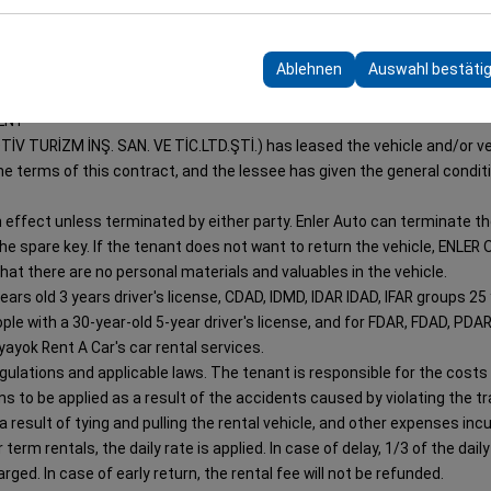
erwendet, um die Konsistenz und Kontinuität Ihres Erlebnisses auf de
LTD.ŞTİ.
 Ihre Benutzeroberflächeneinstellungen, Sprachpräferenzen und ande
Ablehnen
Auswahl bestäti
ENT
TİV TURİZM İNŞ. SAN. VE TİC.LTD.ŞTİ.) has leased the vehicle and/or ve
the terms of this contract, and the lessee has given the general condi
in effect unless terminated by either party. Enler Auto can terminate t
 the spare key. If the tenant does not want to return the vehicle, ENL
t there are no personal materials and valuables in the vehicle.
 old 3 years driver's license, CDAD, IDMD, IDAR IDAD, IFAR groups 25 y
e with a 30-year-old 5-year driver's license, and for FDAR, FDAD, PDA
yayok Rent A Car's car rental services.
lations and applicable laws. The tenant is responsible for the costs (p
ns to be applied as a result of the accidents caused by violating the tr
a result of tying and pulling the rental vehicle, and other expenses incu
r term rentals, the daily rate is applied. In case of delay, 1/3 of the dail
arged. In case of early return, the rental fee will not be refunded.