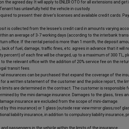
e on the agreed day. It will apply to ENLER OTO for all extensions and ge
 Tenant has unlawfully held the vehicle in custody.
required to present their driver's licenses and available credit cards. 
posit is collected from the lessee's credit card in amounts varying acc
hin an average of 3-7 working days (according to the interbank transac
return office. If the rental period is more than 1 month, the deposit amo
ack of fuel, damage, traffic fines, etc. agrees in advance that it will no
nty percent) of each fine will be charged, up to a maximum of 300 TL, 
o the relevant office with the addition of 20% service fee on the retu
gal transit fees.
tional insurances can be purchased that expand the coverage of the ins
or a written statement of the customer and the police report, the limi
 limits are determined in the contract. The customer is responsible 
ined by the mini damage insurance. Damages to the glass, tires an
i-damage insurance are excluded from the scope of mini-damage.
ed by this insurance) or 1 glass (outside rear view mirror glass,roof gl
tional liability insurance, in addition to compulsory liability insuranc
 and passengers in the vehicle within the limits of the insurance.