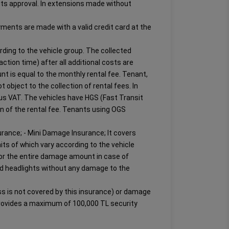
t its approval. In extensions made without
Payments are made with a valid credit card at the
ording to the vehicle group. The collected
tion time) after all additional costs are
unt is equal to the monthly rental fee. Tenant,
t object to the collection of rental fees. In
plus VAT. The vehicles have HGS (Fast Transit
rn of the rental fee. Tenants using OGS
urance; - Mini Damage Insurance; It covers
ts of which vary according to the vehicle
for the entire damage amount in case of
d headlights without any damage to the
ass is not covered by this insurance) or damage
e, provides a maximum of 100,000 TL security