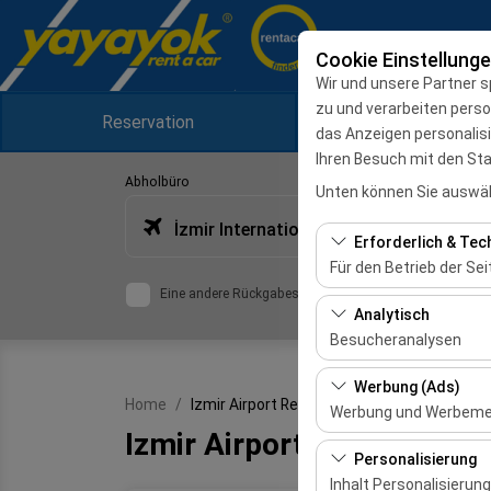
Cookie Einstellung
Wir und unsere Partner s
zu und verarbeiten pers
Reservation
Kampagnen
das Anzeigen personalis
Ihren Besuch mit den St
Abholbüro
Unten können Sie auswäh
İzmir Internationaler Terminal des Flughafens Adnan Menderes
Erforderlich & Tec
Für den Betrieb der Sei
Eine andere Rückgabestation auswählen
Diese Cookies sind für
Analytisch
und grundlegende Funkt
Besucheranalysen
Diese Cookies ermöglic
Werbung (Ads)
Home
Izmir Airport Rent A Car
meistbesuchte Seiten,
Werbung und Werbem
und die Benutzererfahr
Izmir Airport Rent A Car
Diese Cookies ermögli
Personalisierung
und die Wirksamkeit u
Inhalt Personalisierung