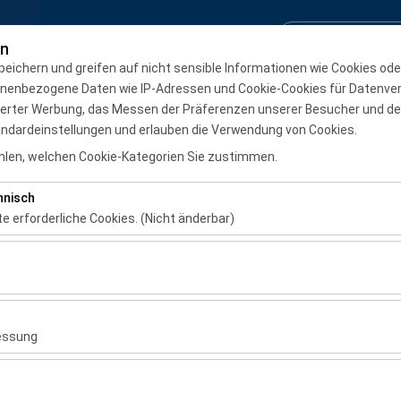
Reservierungsanfrage
Anmelden / Regist
en
peichern und greifen auf nicht sensible Informationen wie Cookies od
onenbezogene Daten wie IP-Adressen und Cookie-Cookies für Datenve
Monatliche vermietung
ierter Werbung, das Messen der Präferenzen unserer Besucher und de
andardeinstellungen und erlauben die Verwendung von Cookies.
Abholdatum & Zeit
Rückgabedatum & Z
len, welchen Cookie-Kategorien Sie zustimmen.
08:00
hnisch
te erforderliche Cookies. (Nicht änderbar)
 das ordnungsgemäße Funktionieren der Website, die Sicherheit, die S
ionen erforderlich. Sie können nicht deaktiviert werden.
hen es uns, zu analysieren, wie unsere Website genutzt wird (Besuche
 Nutzerverhalten). Diese Daten werden verwendet, um die Leistung d
essung
ung kontinuierlich zu verbessern.
chen es uns, Ihnen auf Ihre Interessen abgestimmte personalisierte 
nserer Werbekampagnen zu messen (Impressionen, Klickrate).