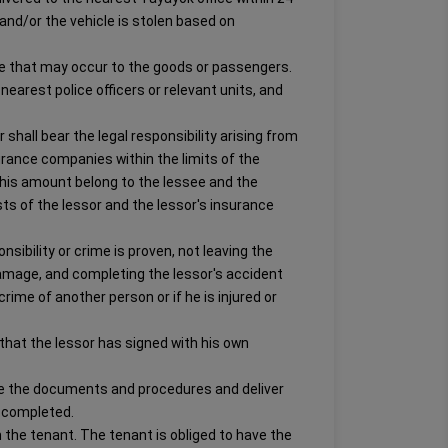
and/or the vehicle is stolen based on
ge that may occur to the goods or passengers.
nearest police officers or relevant units, and
r shall bear the legal responsibility arising from
rance companies within the limits of the
 this amount belong to the lessee and the
sts of the lessor and the lessor's insurance
ibility or crime is proven, not leaving the
damage, and completing the lessor's accident
rime of another person or if he is injured or
 that the lessor has signed with his own
ete the documents and procedures and deliver
e completed.
m the tenant. The tenant is obliged to have the