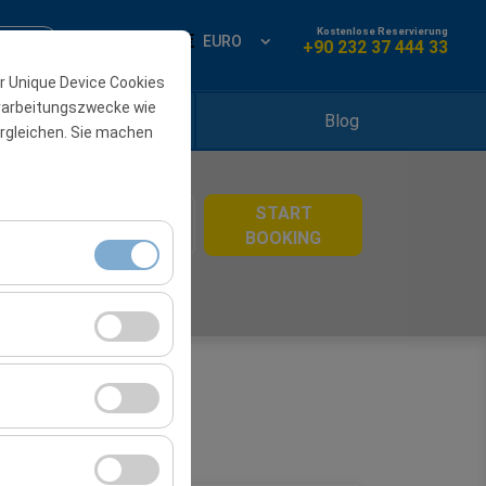
Kostenlose Reservierung
rieren
DE
EURO
+90 232 37 444 33
er Unique Device Cookies
rarbeitungszwecke wie
Mietstationen
Blog
rgleichen. Sie machen
eit
START
08:00
BOOKING
itzungsverwaltung
rzahl,
er Website zu messen
Werbung anzuzeigen