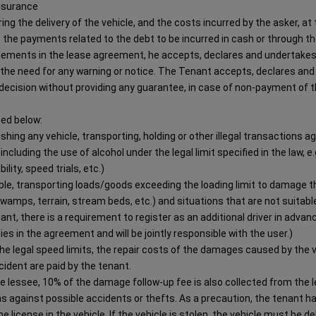
insurance
ng the delivery of the vehicle, and the costs incurred by the asker, at 
the payments related to the debt to be incurred in cash or through the 
 elements in the lease agreement, he accepts, declares and undertake
ut the need for any warning or notice. The Tenant accepts, declares an
ecision without providing any guarantee, in case of non-payment of the
bed below:
hing any vehicle, transporting, holding or other illegal transactions a
including the use of alcohol under the legal limit specified in the law, e
ility, speed trials, etc.)
table, transporting loads/goods exceeding the loading limit to damage 
(swamps, terrain, stream beds, etc.) and situations that are not suitab
ant, there is a requirement to register as an additional driver in advan
ies in the agreement and will be jointly responsible with the user.)
he legal speed limits, the repair costs of the damages caused by the vi
ident are paid by the tenant.
he lessee, 10% of the damage follow-up fee is also collected from the 
s against possible accidents or thefts. As a precaution, the tenant has
e license in the vehicle. If the vehicle is stolen, the vehicle must be d