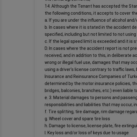
14. Although the Tenant has accepted the Sta
the following conditions, it accepts to cover t
a. If you are under the influence of alcohol and
b. In cases where it is stated in the accident d
specified, including but not limited to not using
c. If the legal speed limit is exceeded and it i
D. In cases where the accident report is not pre
received, and in addition to this, in deliberate
wrong or illegal fuel use, damages that may occur
using a driver's license contrary to traffic law
Insurance and Reinsurance Companies of Turkey
determined by the motor insurance policies, the
bridges, balconies, branches, etc.) even liable t
e. 3. Material damages to persons and passenger
responsibilities and liabilities that may occur,
f. Tire splitting, tire damage, rim damage rega
g. Wheel cover and spare tire loss
h. Damage to license, license plate, fire exting
I. Key loss and/or loss of keys due to usage