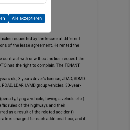
r Plattform
re Konfigurationen
gen
Alle akzeptieren
hicles requested by the lessee at different
tions of the lease agreement. He rented the
he contract with or without notice, request the
ER OTO has the right to complain. The TENANT
ears old, 3 years driver's license, JDAD, SDMD,
R, PDAD, LDAR, LVMD group vehicles, 30-year-
enalty, tying a vehicle, towing a vehicle etc.)
affic rules of the highways and their
rred as a result of the related accident).
y rate is charged for each additional hour, and if