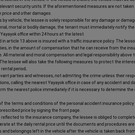
elevant security units. If the aforementioned measures are not taken 
le price and other damages.
s by vehicle, the lessee is solely responsible for any damage or dama
erial, mortal or bodily damage, the tenant must immediately notify the 
Yayayok office within 24 hours at the latest.
 in article 13 above is insured with a traffic insurance policy. The lesso
ies, in the amount of compensation that he can receive from the insu
ge. All material and moral compensation and legal responsibility above
 The lessee will also take the following measures to protect the intere
rental period;
ant parties and witnesses, not admitting the crime unless their respons
ions, calling the nearest Yayayok office in case of any accident and 
rm the nearest police immediately if it is necessary to determine the c
 of the terms and conditions of the personal accident insurance policy
rescribed price by signing the front page.
 be reflected to the insurance company, the lessee is obliged to compl
erate at the daily rental price until the documents and procedures ar
s and belongings left in the vehicle after the vehicle is taken back fro