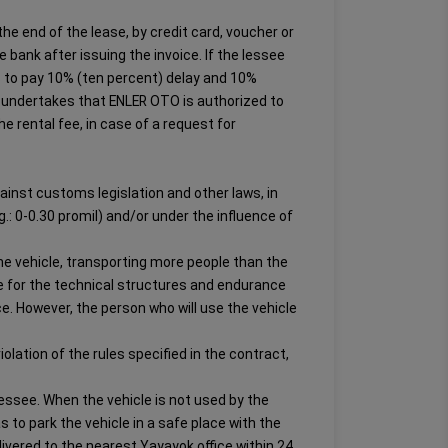
the end of the lease, by credit card, voucher or
bank after issuing the invoice. If the lessee
s to pay 10% (ten percent) delay and 10%
d undertakes that ENLER OTO is authorized to
 rental fee, in case of a request for
gainst customs legislation and other laws, in
.g.: 0-0.30 promil) and/or under the influence of
the vehicle, transporting more people than the
le for the technical structures and endurance
ce. However, the person who will use the vehicle
olation of the rules specified in the contract,
lessee. When the vehicle is not used by the
 to park the vehicle in a safe place with the
elivered to the nearest Yayayok office within 24