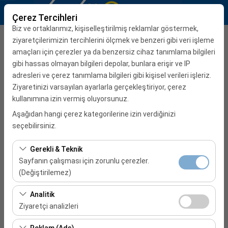
Çerez Tercihleri
Biz ve ortaklarımız, kişiselleştirilmiş reklamlar göstermek,
Teslim Alma Ofisi
ziyaretçilerimizin tercihlerini ölçmek ve benzeri gibi veri işleme
amaçları için çerezler ya da benzersiz cihaz tanımlama bilgileri
İzmir Adnan Menderes Havalimanı Dış Hatlar
gibi hassas olmayan bilgileri depolar, bunlara erişir ve IP
adresleri ve çerez tanımlama bilgileri gibi kişisel verileri işleriz.
Ziyaretinizi varsayılan ayarlarla gerçekleştiriyor, çerez
Aracı farklı bir lokasyona bırakacağım
kullanımına izin vermiş oluyorsunuz.
Alış Tarih & Saat
Aşağıdan hangi çerez kategorilerine izin verdiğinizi
seçebilirsiniz.
08:00
Gerekli & Teknik
Bırakış Tarih & Saat
Sayfanın çalışması için zorunlu çerezler.
(Değiştirilemez)
08:00
Bu çerezler sitenin doğru şekilde çalışması, güvenlik,
Analitik
oturum yönetimi ve temel işlevler için gereklidir. Devre
Ziyaretçi analizleri
REZERVASYONA BAŞLA
dışı bırakılamaz.
Bu çerezler, sitemizin nasıl kullanıldığını (ziyaretçi sayısı,
Reklam (Ads)