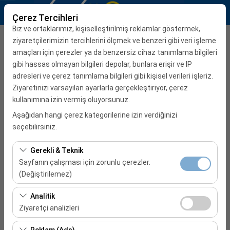
Çerez Tercihleri
Biz ve ortaklarımız, kişiselleştirilmiş reklamlar göstermek,
Teslim Alma Ofisi
ziyaretçilerimizin tercihlerini ölçmek ve benzeri gibi veri işleme
amaçları için çerezler ya da benzersiz cihaz tanımlama bilgileri
İzmir Otobüs Terminali (İzmir Otogar)
gibi hassas olmayan bilgileri depolar, bunlara erişir ve IP
adresleri ve çerez tanımlama bilgileri gibi kişisel verileri işleriz.
Ziyaretinizi varsayılan ayarlarla gerçekleştiriyor, çerez
Aracı farklı bir lokasyona bırakacağım
kullanımına izin vermiş oluyorsunuz.
Alış Tarih & Saat
Aşağıdan hangi çerez kategorilerine izin verdiğinizi
seçebilirsiniz.
08:00
Gerekli & Teknik
Bırakış Tarih & Saat
Sayfanın çalışması için zorunlu çerezler.
(Değiştirilemez)
08:00
Bu çerezler sitenin doğru şekilde çalışması, güvenlik,
Analitik
oturum yönetimi ve temel işlevler için gereklidir. Devre
Ziyaretçi analizleri
REZERVASYONA BAŞLA
dışı bırakılamaz.
Bu çerezler, sitemizin nasıl kullanıldığını (ziyaretçi sayısı,
Reklam (Ads)