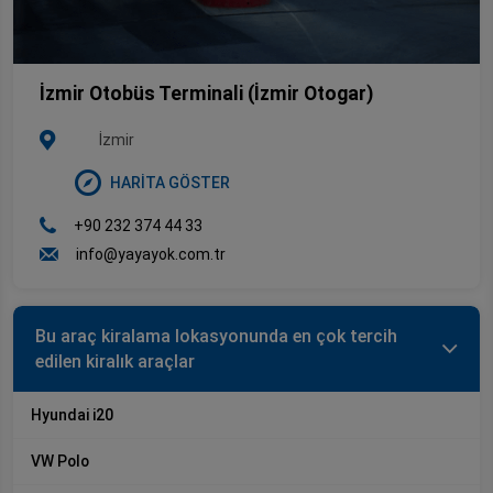
İzmir Otobüs Terminali (İzmir Otogar)
İzmir
HARİTA GÖSTER
+90 232 374 44 33
info@yayayok.com.tr
Bu araç kiralama lokasyonunda en çok tercih
edilen kiralık araçlar
Hyundai i20
VW Polo