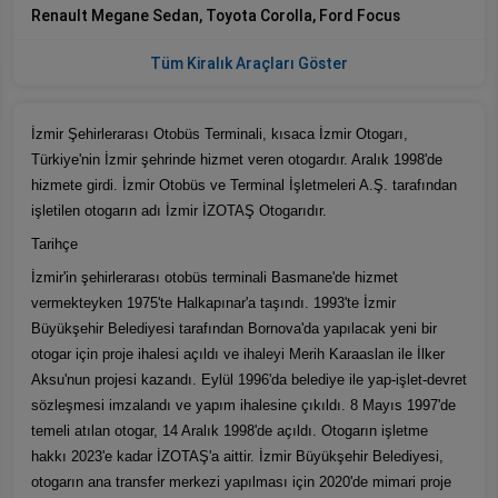
Renault Megane Sedan, Toyota Corolla, Ford Focus
Tüm Kiralık Araçları Göster
İzmir Şehirlerarası Otobüs Terminali, kısaca İzmir Otogarı,
Türkiye'nin İzmir şehrinde hizmet veren otogardır. Aralık 1998'de
hizmete girdi. İzmir Otobüs ve Terminal İşletmeleri A.Ş. tarafından
işletilen otogarın adı İzmir İZOTAŞ Otogarıdır.
Tarihçe
İzmir'in şehirlerarası otobüs terminali Basmane'de hizmet
vermekteyken 1975'te Halkapınar'a taşındı. 1993'te İzmir
Büyükşehir Belediyesi tarafından Bornova'da yapılacak yeni bir
otogar için proje ihalesi açıldı ve ihaleyi Merih Karaaslan ile İlker
Aksu'nun projesi kazandı. Eylül 1996'da belediye ile yap-işlet-devret
sözleşmesi imzalandı ve yapım ihalesine çıkıldı. 8 Mayıs 1997'de
temeli atılan otogar, 14 Aralık 1998'de açıldı. Otogarın işletme
hakkı 2023'e kadar İZOTAŞ'a aittir. İzmir Büyükşehir Belediyesi,
otogarın ana transfer merkezi yapılması için 2020'de mimari proje