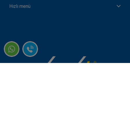
Hızlı menü
Copyright © 2026 www.yayayok.com.tr - YAYAYOK Rent A Car, ENLER'in
Tescilli Bir Markası Olup, ENLER'in İştirakidir. Enler Otomotiv Turizm,
İzmir Türkiye Adresine Kayıtlı Bir Limited Şirkettir ve İzmir Ticaret
Odası Üyesidir. Tüm Hakları Saklıdır.