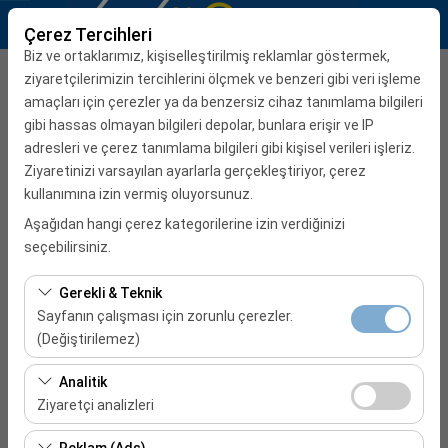
Çerez Tercihleri
Biz ve ortaklarımız, kişiselleştirilmiş reklamlar göstermek,
Teslim Alma Ofisi
ziyaretçilerimizin tercihlerini ölçmek ve benzeri gibi veri işleme
amaçları için çerezler ya da benzersiz cihaz tanımlama bilgileri
İzmir Adnan Menderes Havalimanı Dış Hatlar
gibi hassas olmayan bilgileri depolar, bunlara erişir ve IP
adresleri ve çerez tanımlama bilgileri gibi kişisel verileri işleriz.
Ziyaretinizi varsayılan ayarlarla gerçekleştiriyor, çerez
Aracı farklı bir lokasyona bırakacağım
kullanımına izin vermiş oluyorsunuz.
Alış Tarih & Saat
Aşağıdan hangi çerez kategorilerine izin verdiğinizi
seçebilirsiniz.
08:00
Gerekli & Teknik
Bırakış Tarih & Saat
Sayfanın çalışması için zorunlu çerezler.
(Değiştirilemez)
08:00
Bu çerezler sitenin doğru şekilde çalışması, güvenlik,
Analitik
oturum yönetimi ve temel işlevler için gereklidir. Devre
Ziyaretçi analizleri
REZERVASYONA BAŞLA
dışı bırakılamaz.
Bu çerezler, sitemizin nasıl kullanıldığını (ziyaretçi sayısı,
Reklam (Ads)