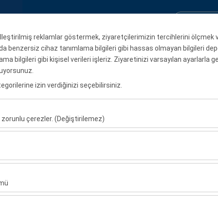
Rezervasyon Sorgula
Giriş Yap / 
elleştirilmiş reklamlar göstermek, ziyaretçilerimizin tercihlerini ölçmek 
da benzersiz cihaz tanımlama bilgileri gibi hassas olmayan bilgileri depol
r
Aylık Kiralama
Ki
a bilgileri gibi kişisel verileri işleriz. Ziyaretinizi varsayılan ayarlarla 
luyorsunuz.
Alış Tarih & Saat
Bırakış Tarih & Saat
orilerine izin verdiğinizi seçebilirsiniz.
08:00
 zorunlu çerezler. (Değiştirilemez)
u şekilde çalışması, güvenlik, oturum yönetimi ve temel işlevler için gere
sıl kullanıldığını (ziyaretçi sayısı, en çok ziyaret edilen sayfalar, kullanı
 D 4x4 - SRC 4
ler, web sitesi performansını ölçmek ve kullanıcı deneyimini sürekli iyileş
ümü
.2 D 4x4 - SRC 4
alanlarınıza uygun kişiselleştirilmiş reklamlar göstermemize ve reklam 
veya benzeri
yısı, tıklama oranı) ölçmemize olanak tanır.