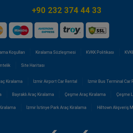
+90 232 374 44 33
lama Koşulları
Kiralama Sözleşmesi
KVKK Politikası
KVK
ntelik
Site Haritası
raç Kiralama
İzmir Airport Car Rental
Izmir Bus Terminal Car 
a
Bayraklı Araç Kiralama
Çeşme Araç Kiralama
Çeşme L
Kiralama
İzmir İstinye Park Araç Kiralama
Hilltown Alışveriş 