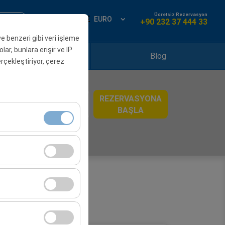
Ücretsiz Rezervasyon
Üye Ol
TR
EURO
+90 232 37 444 33
ve benzeri gibi veri işleme
ar, bunlara erişir ve IP
ralama Noktaları
Blog
gerçekleştiriyor, çerez
REZERVASYONA
08:00
BAŞLA
klidir. Devre dışı
cı davranışları) analiz
tirmek için kullanılır.
kampanyalarımızın