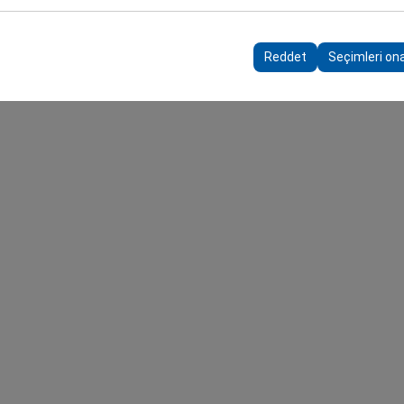
rayüzü ayarlarınızı, dil tercihinizi ve diğer yapılandırmalarınızı koruyarak
nı ve sürekliliğini sağlamak amacıyla kullanılır.
Reddet
Seçimleri on