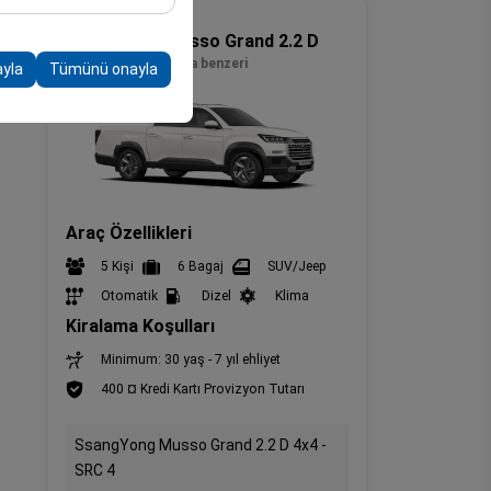
SUV(4x4)
, platformdaki
SsangYong Musso Grand 2.2 D
4x4 - SRC 4
veya benzeri
ayla
Tümünü onayla
Araç Özellikleri
5 Kişi
6 Bagaj
SUV/Jeep
Otomatik
Dizel
Klima
Kiralama Koşulları
Minimum: 30 yaş - 7 yıl ehliyet
400 ¤ Kredi Kartı Provizyon Tutarı
SsangYong Musso Grand 2.2 D 4x4 -
SRC 4