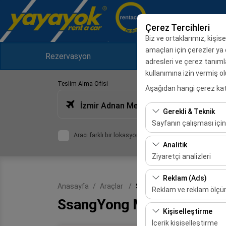
Çerez Tercihleri
Biz ve ortaklarımız, kişis
amaçları için çerezler ya 
Rezervasyon
Kampanyala
adresleri ve çerez tanımlam
kullanımına izin vermiş o
Teslim Alma Ofisi
Aşağıdan hangi çerez kateg
İzmir Adnan Menderes Havalimanı Dış Hatlar
Gerekli & Teknik
Sayfanın çalışması için
Aracı farklı bir lokasyona bırakacağım
Bu çerezler sitenin doğr
Analitik
bırakılamaz.
Ziyaretçi analizleri
Bu çerezler, sitemizin na
Reklam (Ads)
Anasayfa
Araçlar
SsangYong Musso Grand 2.2
etmemizi sağlar. Bu veri
Reklam ve reklam ölç
SsangYong Musso Grand 2
Bu çerezler, size ilgi 
Kişiselleştirme
etkinliğini (gösterim sa
İçerik kişiselleştirme